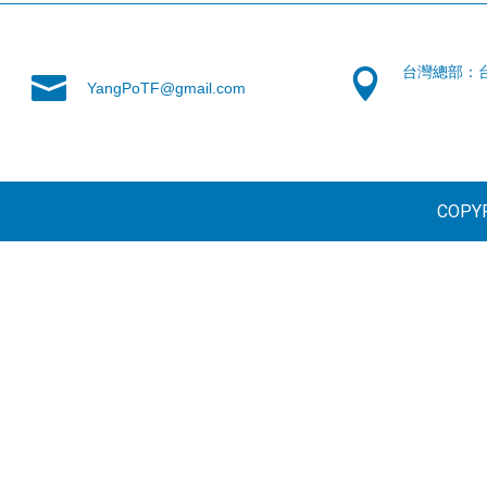
台灣總部：
YangPoTF@gmail.com
COPYR