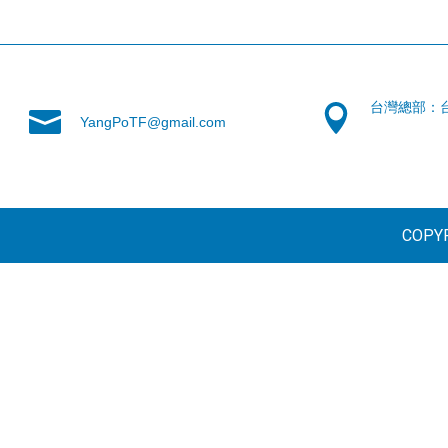
台灣總部：
YangPoTF@gmail.com
COPYR