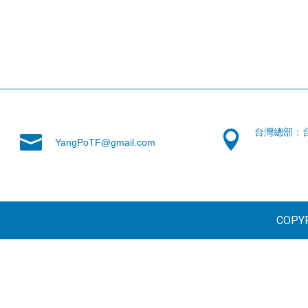
台灣總部：
YangPoTF@gmail.com
COPYR