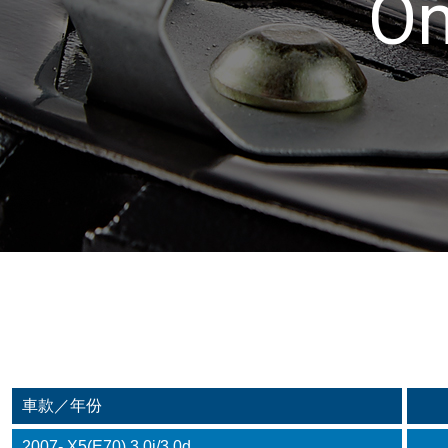
On
車款／年份
2007- X5(E70) 3.0i/3.0d