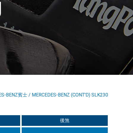
g
ES-BENZ賓士
/
MERCEDES-BENZ (CONT'D) SLK230
後煞