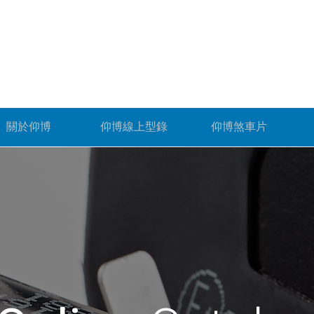
關於仰博
仰博線上型錄
仰博煞車片