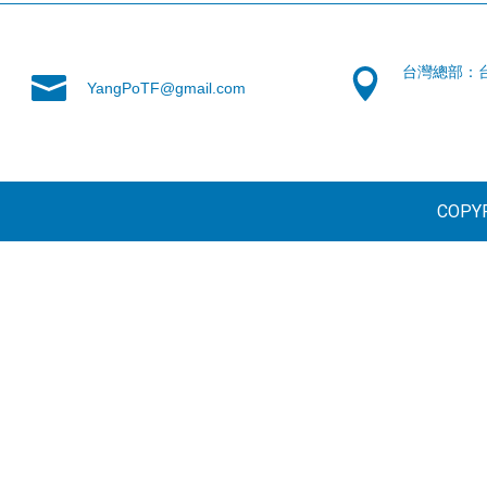
台灣總部：
YangPoTF@gmail.com
COPYR