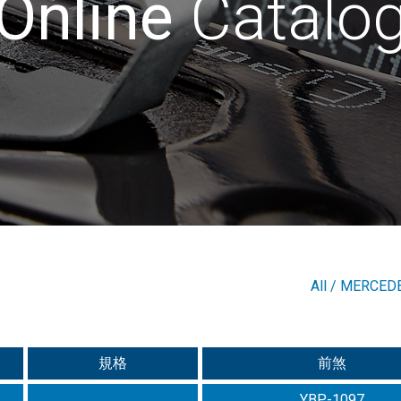
Online
Catalo
All
/
MERCED
規格
前煞
YBP-1097