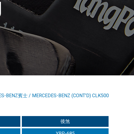
g
ES-BENZ賓士
/
MERCEDES-BENZ (CONT'D) CLK500
後煞
YBP-685