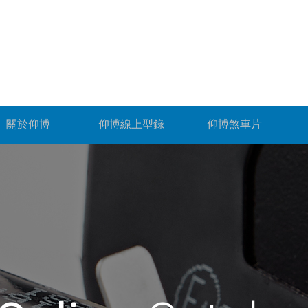
關於仰博
仰博線上型錄
仰博煞車片