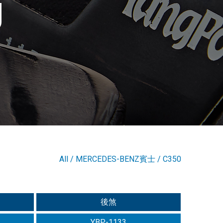
g
All
/
MERCEDES-BENZ賓士
/
C350
後煞
YBP-1133