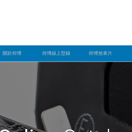
關於仰博
仰博線上型錄
仰博煞車片