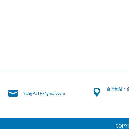
台灣總部：
YangPoTF@gmail.com
COPYR