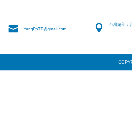
台灣總部：
YangPoTF@gmail.com
COPYR