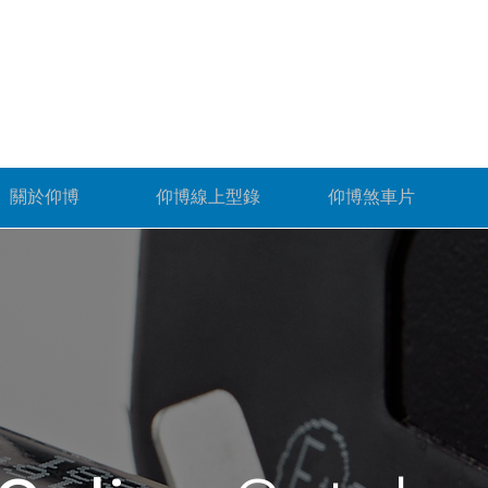
關於仰博
仰博線上型錄
仰博煞車片